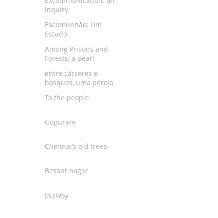
Excommunication: an
Inquiry
Excomunhão: Um
Estudo
Among Prisons and
Forests, a pearl
entre cárceres e
bosques, uma pérola
To the people
Gopuram
Chennai’s old trees
Besant nagar
Ecstasy