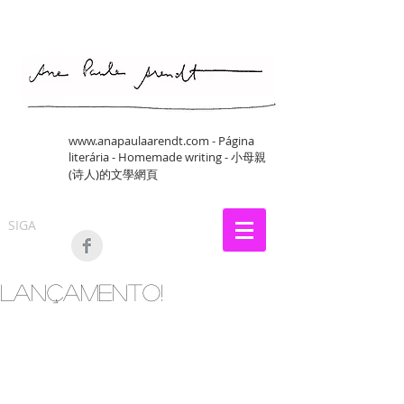
www.anapaulaarendt.com
- Página
literária - Homemade writing - 小母親
(诗人)的文學網頁
SIGA
Lançamento!