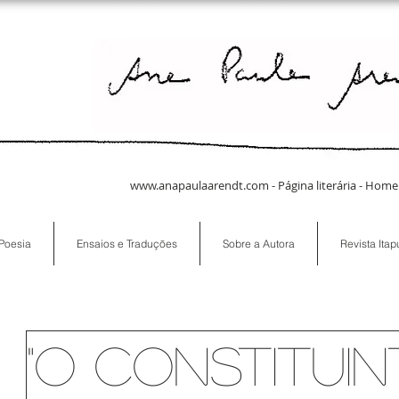
www.anapaulaarendt.com
- Página literária -
Poesia
Ensaios e Traduções
Sobre a Autora
Revista Ita
"O Constituin