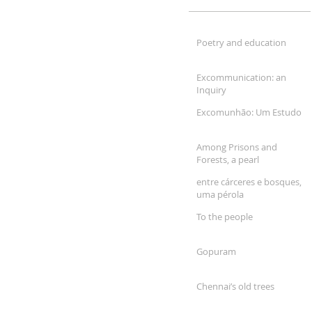
Poetry and education
Excommunication: an
Inquiry
Excomunhão: Um Estudo
Among Prisons and
Forests, a pearl
entre cárceres e bosques,
uma pérola
To the people
Gopuram
Chennai’s old trees