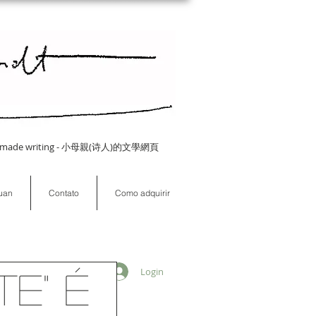
 Homemade writing - 小母親(诗人)的文學網頁
puan
Contato
Como adquirir
Login
te" é