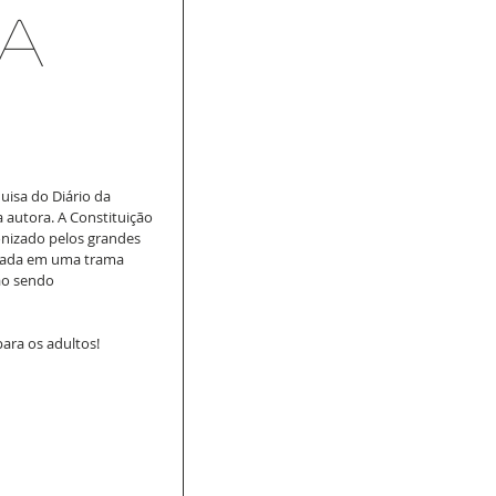
la
isa do Diário da 
autora. A Constituição 
onizado pelos grandes 
olada em uma trama 
ão sendo 
ara os adultos! 