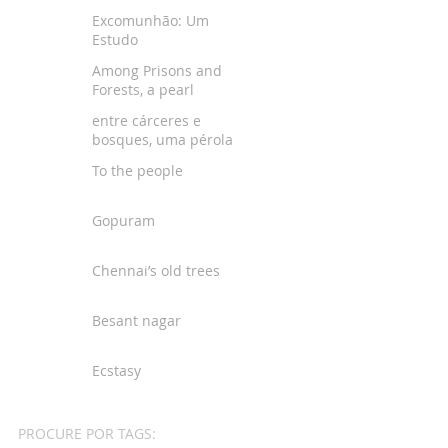
Excomunhão: Um
Estudo
Among Prisons and
Forests, a pearl
entre cárceres e
bosques, uma pérola
To the people
Gopuram
Chennai’s old trees
Besant nagar
Ecstasy
PROCURE POR TAGS: