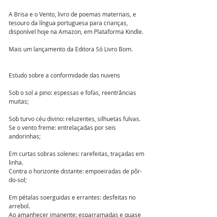
A Brisa e o Vento, livro de poemas maternais, e 
tesouro da língua portuguesa para crianças, 
disponível hoje na Amazon, em Plataforma Kindle.  
Mais um lançamento da Editora Só Livro Bom.  
Estudo sobre a conformidade das nuvens 
Sob o sol a pino: espessas e fofas, reentrâncias 
muitas;
Sob turvo céu divino: reluzentes, silhuetas fulvas. 
Se o vento freme: entrelaçadas por seis 
andorinhas;
Em curtas sobras solenes: rarefeitas, traçadas em 
linha. 
Contra o horizonte distante: empoeiradas de pôr-
do-sol;
Em pétalas soerguidas e errantes: desfeitas no 
arrebol. 
Ao amanhecer imanente: esparramadas e quase 