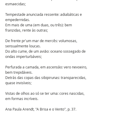
esmaecidas;
Tempestade anunciada ressente: adiabáticas e 
empedernidas. 
Em mais de uma (em duas, ou três): bem 
franzidas, rente às outras;
De frente pr'um mar de mercês: volumosas, 
sensualmente loucas. 
Do alto cume, de um avião: oceano sossegado de 
ondas imperturbáveis;
Perfurada a camada, em ascensão: vero nevoeiro, 
bem trepidáveis. 
Detrás das copas das sibipirunas: transparecidas, 
quase invisíveis;
Vistas de olhos ao só se ter uma: cores nascidas, 
em formas incríveis. 
Ana Paula Arendt, "A Brisa e o Vento", p. 37. 