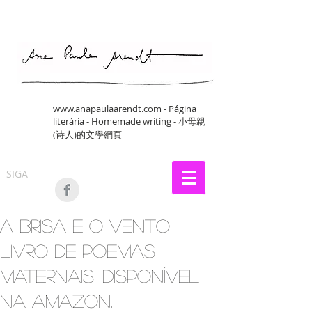
www.anapaulaarendt.com
- Página
literária - Homemade writing - 小母親
(诗人)的文學網頁
SIGA
A Brisa e o Vento,
livro de poemas
maternais. Disponível
na Amazon.