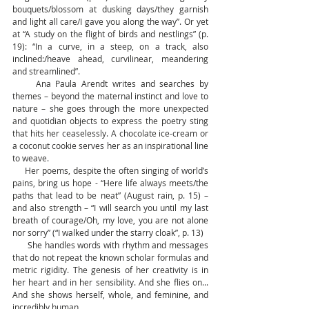
bouquets/blossom at dusking days/they garnish 
and light all care/I gave you along the way”. Or yet 
at “A study on the flight of birds and nestlings” (p. 
19): “In a curve, in a steep, on a track, also 
inclined:/heave ahead, curvilinear, meandering 
and streamlined”.   
     Ana Paula Arendt writes and searches by 
themes – beyond the maternal instinct and love to 
nature – she goes through the more unexpected 
and quotidian objects to express the poetry sting 
that hits her ceaselessly. A chocolate ice-cream or 
a coconut cookie serves her as an inspirational line 
to weave.
     Her poems, despite the often singing of world’s 
pains, bring us hope - “Here life always meets/the 
paths that lead to be neat” (August rain, p. 15) – 
and also strength – “I will search you until my last 
breath of courage/Oh, my love, you are not alone 
nor sorry” (“I walked under the starry cloak”, p. 13)
      She handles words with rhythm and messages 
that do not repeat the known scholar formulas and 
metric rigidity. The genesis of her creativity is in 
her heart and in her sensibility. And she flies on... 
And she shows herself, whole, and feminine, and 
incredibly human.  