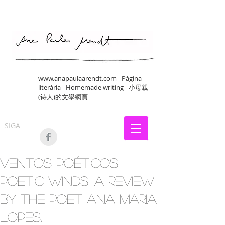
www.anapaulaarendt.com
- Página
literária - Homemade writing - 小母親
(诗人)的文學網頁
SIGA
Ventos Poéticos.
Poetic Winds. A review
by the poet Ana Maria
Lopes.