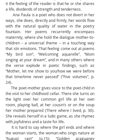
it the feeling of the reader is that he or she shares 
a life, dividends of strength and tenderness.
      Ana Paula is a poet who does not divert in her 
ways, she dives, directly and firmly, her words flow 
with the natural quality of water in the poetry 
fountain. Her poems recurrently encompass 
maternity, where she hold the dialogue mother-to-
children – a universal theme – in a touching way 
that stir emotions. That feeling come out at poems 
“My bird son”, “Welcoming aquarelle”, “Mom 
singing at your dream”, and in many others where 
the verse explode in poetic findings, such as 
“Mother, let me show to you/how we were before 
that time/time never passed” (“Five volumes”, p. 
24).
     The poet-mother gives voice to the poet-child in 
the visit to her childhood cellar. There she turns on 
the light over her common girl life at her own 
room, playing ball, at her cousin’s or on the soup 
her mother prepared (There where I lived, p. 30). 
She reveals herself in a ludic game, as she rhymes 
with joyfulness and a taste for life.
     It is hard to say where the girl ends and where 
the woman starts, the woman who sings nature at 
“August rain” (p.15): “Golden araguaney 