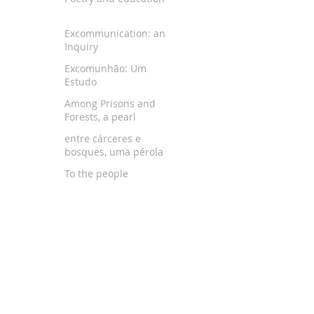
Excommunication: an
Inquiry
Excomunhão: Um
Estudo
Among Prisons and
Forests, a pearl
entre cárceres e
bosques, uma pérola
To the people
Gopuram
Chennai’s old trees
Besant nagar
Ecstasy