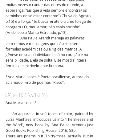
muitas vezes o cantar das dores do mundo, a 
esperança: “Eis que a vida sempre encontra/ os 
caminhos de se estar contente” (Chuva de Agosto, 
p.15) e a força: “Te buscarei até o último fôlego de 
coragem./ Ó, meu amor, não estás sozinho” 
(Andei sob o Manto Estrelado, p.13).
                Ana Paula Arendt maneja as palavras 
com ritmos e mensagens que não repetem 
fórmulas acadêmicas ou a rigidez métrica. A 
gênese de sua criatividade está no coração e na 
sensibilidade. E ela se solta. E se mostra inteira, 
feminina e incrivelmente humana.
*Ana Maria Lopes é Poeta brasiliense, autora do 
aclamado livro de poemas "Risco".
Poetic winds
Ana Maria Lopes*
     An aquarelle in soft tones of color, painted by 
Luiza Manhaes, introduces us into “The Breeze and 
the Wind”, new book by Ana Paula Arendt (Just 
Good Books Publishing House, 2016, 53p.)
There are poems in it. Thirty-three, actually. But in 