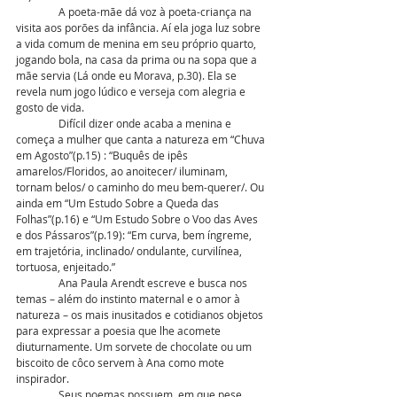
                A poeta-mãe dá voz à poeta-criança na 
visita aos porões da infância. Aí ela joga luz sobre 
a vida comum de menina em seu próprio quarto, 
jogando bola, na casa da prima ou na sopa que a 
mãe servia (Lá onde eu Morava, p.30). Ela se 
revela num jogo lúdico e verseja com alegria e 
gosto de vida.
                Difícil dizer onde acaba a menina e 
começa a mulher que canta a natureza em “Chuva 
em Agosto”(p.15) : “Buquês de ipês 
amarelos/Floridos, ao anoitecer/ iluminam, 
tornam belos/ o caminho do meu bem-querer/. Ou 
ainda em “Um Estudo Sobre a Queda das 
Folhas”(p.16) e “Um Estudo Sobre o Voo das Aves 
e dos Pássaros”(p.19): “Em curva, bem íngreme, 
em trajetória, inclinado/ ondulante, curvilínea, 
tortuosa, enjeitado.”
                Ana Paula Arendt escreve e busca nos 
temas – além do instinto maternal e o amor à 
natureza – os mais inusitados e cotidianos objetos 
para expressar a poesia que lhe acomete 
diuturnamente. Um sorvete de chocolate ou um 
biscoito de côco servem à Ana como mote 
inspirador.
                Seus poemas possuem, em que pese 