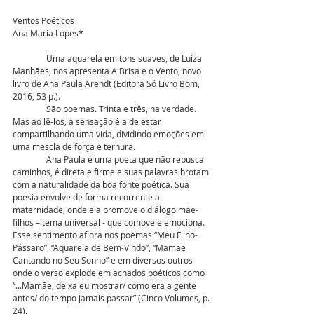
Ventos Poéticos
Ana Maria Lopes*
                Uma aquarela em tons suaves, de Luíza 
Manhães, nos apresenta A Brisa e o Vento, novo 
livro de Ana Paula Arendt (Editora Só Livro Bom, 
2016, 53 p.).
                São poemas. Trinta e três, na verdade. 
Mas ao lê-los, a sensação é a de estar 
compartilhando uma vida, dividindo emoções em 
uma mescla de força e ternura.
                Ana Paula é uma poeta que não rebusca 
caminhos, é direta e firme e suas palavras brotam 
com a naturalidade da boa fonte poética. Sua 
poesia envolve de forma recorrente a 
maternidade, onde ela promove o diálogo mãe-
filhos – tema universal - que comove e emociona. 
Esse sentimento aflora nos poemas “Meu Filho-
Pássaro”, “Aquarela de Bem-Vindo”, “Mamãe 
Cantando no Seu Sonho” e em diversos outros 
onde o verso explode em achados poéticos como 
“...Mamãe, deixa eu mostrar/ como era a gente 
antes/ do tempo jamais passar” (Cinco Volumes, p. 
24).