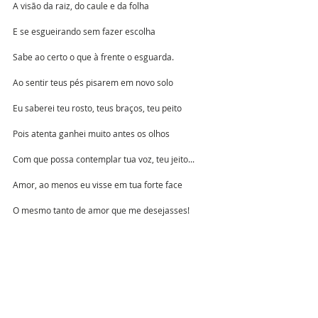
A visão da raiz, do caule e da folha
E se esgueirando sem fazer escolha
Sabe ao certo o que à frente o esguarda.
Ao sentir teus pés pisarem em novo solo
Eu saberei teu rosto, teus braços, teu peito
Pois atenta ganhei muito antes os olhos
Com que possa contemplar tua voz, teu jeito...
Amor, ao menos eu visse em tua forte face
O mesmo tanto de amor que me desejasses!
Soneto XX
Perversidade assola a fé do mundo
Idolatrando fórmulas e falas rasas