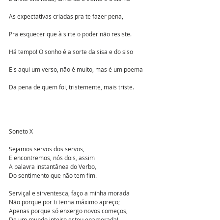
As expectativas criadas pra te fazer pena,
Pra esquecer que à sirte o poder não resiste.
Há tempo! O sonho é a sorte da sisa e do siso
Eis aqui um verso, não é muito, mas é um poema
Da pena de quem foi, tristemente, mais triste.
Soneto X
Sejamos servos dos servos,
E encontremos, nós dois, assim
A palavra instantânea do Verbo,
Do sentimento que não tem fim.
Serviçal e sirventesca, faço a minha morada
Não porque por ti tenha máximo apreço;
Apenas porque só enxergo novos começos,
De um mundo inteiro estou enamorada!