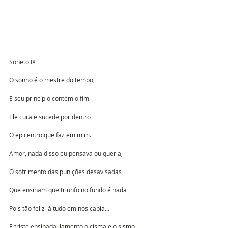
Soneto IX
O sonho é o mestre do tempo,
E seu princípio contém o fim
Ele cura e sucede por dentro
O epicentro que faz em mim.
Amor, nada disso eu pensava ou queria,
O sofrimento das punições desavisadas
Que ensinam que triunfo no fundo é nada
Pois tão feliz já tudo em nós cabia...
E triste ensinada, lamento o cisma e o sismo