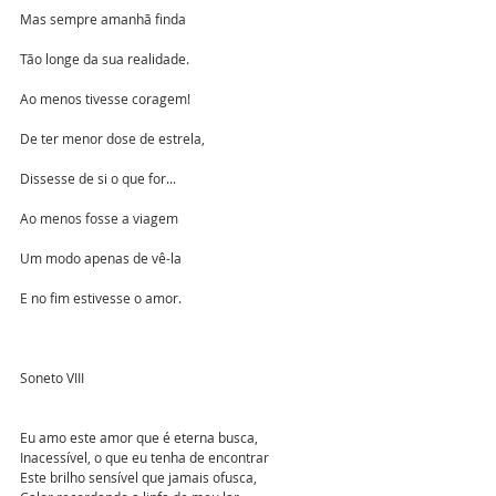
Mas sempre amanhã finda
Tão longe da sua realidade.
Ao menos tivesse coragem!
De ter menor dose de estrela,
Dissesse de si o que for...
Ao menos fosse a viagem
Um modo apenas de vê-la
E no fim estivesse o amor.
Soneto VIII
Eu amo este amor que é eterna busca,
Inacessível, o que eu tenha de encontrar
Este brilho sensível que jamais ofusca,