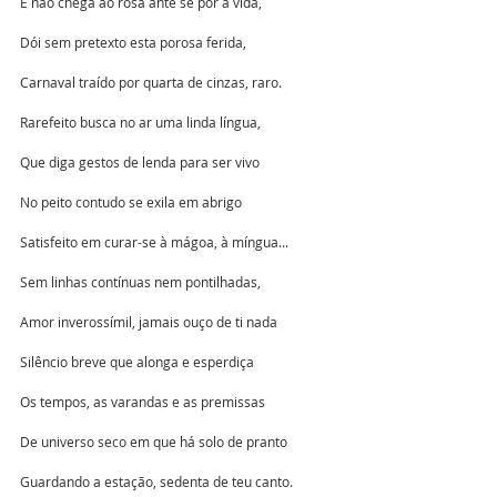
E não chega ao rosa ante se pôr a vida,
Dói sem pretexto esta porosa ferida, 
Carnaval traído por quarta de cinzas, raro.
Rarefeito busca no ar uma linda língua, 
Que diga gestos de lenda para ser vivo
No peito contudo se exila em abrigo
Satisfeito em curar-se à mágoa, à míngua...
Sem linhas contínuas nem pontilhadas, 
Amor inverossímil, jamais ouço de ti nada
Silêncio breve que alonga e esperdiça
Os tempos, as varandas e as premissas
De universo seco em que há solo de pranto 
Guardando a estação, sedenta de teu canto.