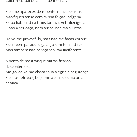
Calor recordando a linfa de meu lar.
E se me apareces de repente, e me assustas
Não fiques tenso com minha feição indígena
Estou habituada a transitar invisível, alienígena
E não a ser caça, nem ter causas mais justas.
Deixe-me provocá-lo, mas não me faças correr!
Fique bem parado, diga algo sem tem a dizer
Mas também não pareça tão, tão indiferente
A ponto de mostrar que outras ficarão 
descontentes...
Amigo, deixe-me checar sua alegria e segurança
E se for retribuir, beije-me apenas, como uma 
criança.