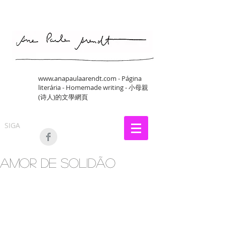
www.anapaulaarendt.com
- Página
literária - Homemade writing - 小母親
(诗人)的文學網頁
SIGA
Amor de solidão