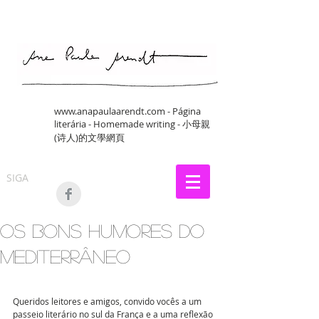
www.anapaulaarendt.com
- Página
literária - Homemade writing - 小母親
(诗人)的文學網頁
SIGA
Os bons humores do
Mediterrâneo
Queridos leitores e amigos, convido vocês a um 
passeio literário no sul da França e a uma reflexão 