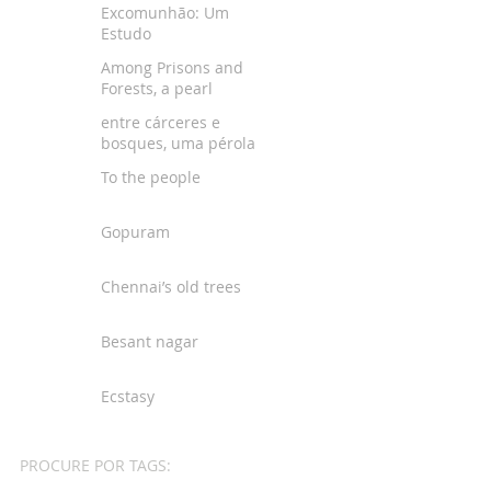
Excomunhão: Um
Estudo
Among Prisons and
Forests, a pearl
entre cárceres e
bosques, uma pérola
To the people
Gopuram
Chennai’s old trees
Besant nagar
Ecstasy
PROCURE POR TAGS: