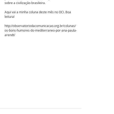
sobre a civilização brasileira. 
Aqui vai a minha coluna deste mês no OCI. Boa 
leitura!
http://observatoriodacomunicacao.org.br/colunas/
os-bons-humores-do-mediterraneo-por-ana-paula-
arendt/ 