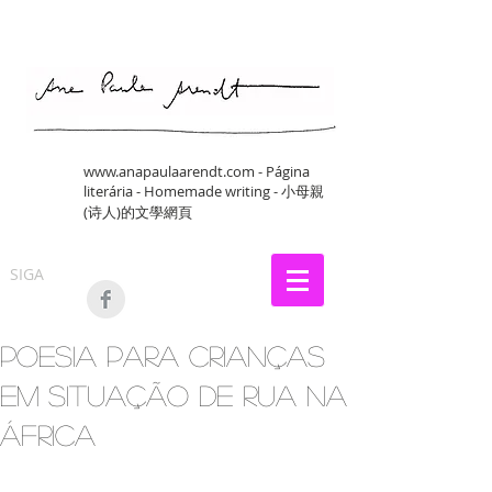
www.anapaulaarendt.com
- Página
literária - Homemade writing - 小母親
(诗人)的文學網頁
SIGA
Poesia para crianças
em situação de rua na
África