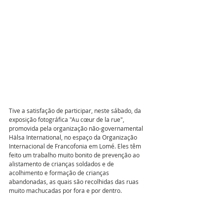
Tive a satisfação de participar, neste sábado, da 
exposição fotográfica "Au cœur de la rue", 
promovida pela organização não-governamental 
Hälsa International, no espaço da Organização 
Internacional de Francofonia em Lomé. Eles têm 
feito um trabalho muito bonito de prevenção ao 
alistamento de crianças soldados e de 
acolhimento e formação de crianças 
abandonadas, as quais são recolhidas das ruas 
muito machucadas por fora e por dentro.