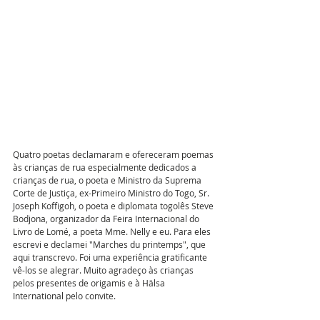
Quatro poetas declamaram e ofereceram poemas 
às crianças de rua especialmente dedicados a 
crianças de rua, o poeta e Ministro da Suprema 
Corte de Justiça, ex-Primeiro Ministro do Togo, Sr. 
Joseph Koffigoh, o poeta e diplomata togolês Steve 
Bodjona, organizador da Feira Internacional do 
Livro de Lomé, a poeta Mme. Nelly e eu. Para eles 
escrevi e declamei "Marches du printemps", que 
aqui transcrevo. Foi uma experiência gratificante 
vê-los se alegrar. Muito agradeço às crianças 
pelos presentes de origamis e à Hälsa 
International pelo convite.