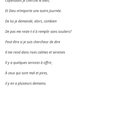
Cependant je cherche le bien,
Et Dieu m’importe une autre journée. 
De lui je demande, alors, combien 
De pas me reste-t-il à remplir sans souliers?
Peut-être si je suis chercheur de dire
Il me rend dans rives calmes et sereines
Il y a quelques services à offrir, 
À ceux qui sont mal et pires,
il y en a plusieurs demains. 
Donne-moi une tâche pour le pain, 
Apprends-moi à le faire avec plaisir 
Un devoir digne de nous, les êtres humains, 
Et je trouverai la force pour l’accomplir.