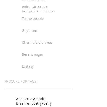
entre cárceres e
bosques, uma pérola
To the people
Gopuram
Chennai’s old trees
Besant nagar
Ecstasy
PROCURE POR TAGS:
Ana Paula Arendt
Brazilian poetry
Poetry