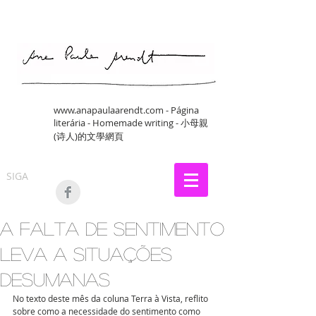
www.anapaulaarendt.com
- Página
literária - Homemade writing - 小母親
(诗人)的文學網頁
SIGA
A falta de sentimento
leva a situações
desumanas
No texto deste mês da coluna Terra à Vista, reflito 
sobre como a necessidade do sentimento como 