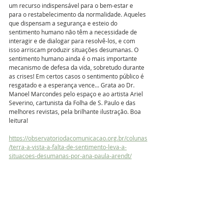
um recurso indispensável para o bem-estar e 
para o restabelecimento da normalidade. Aqueles 
que dispensam a segurança e esteio do 
sentimento humano não têm a necessidade de 
interagir e de dialogar para resolvê-los, e com 
isso arriscam produzir situações desumanas. O 
sentimento humano ainda é o mais importante 
mecanismo de defesa da vida, sobretudo durante 
as crises! Em certos casos o sentimento público é 
resgatado e a esperança vence... Grata ao Dr. 
Manoel Marcondes pelo espaço e ao artista Ariel 
Severino, cartunista da Folha de S. Paulo e das 
melhores revistas, pela brilhante ilustração. Boa 
leitura! 
https://observatoriodacomunicacao.org.br/colunas
/terra-a-vista-a-falta-de-sentimento-leva-a-
situacoes-desumanas-por-ana-paula-arendt/