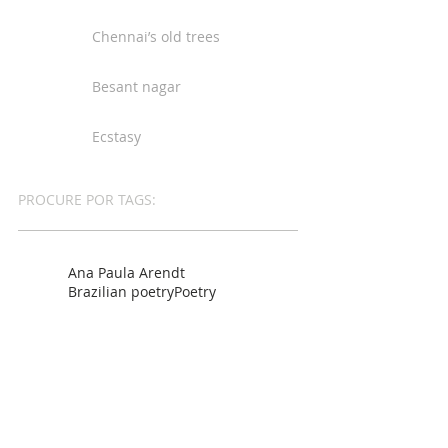
Chennai’s old trees
Besant nagar
Ecstasy
PROCURE POR TAGS:
Ana Paula Arendt
Brazilian poetry
Poetry