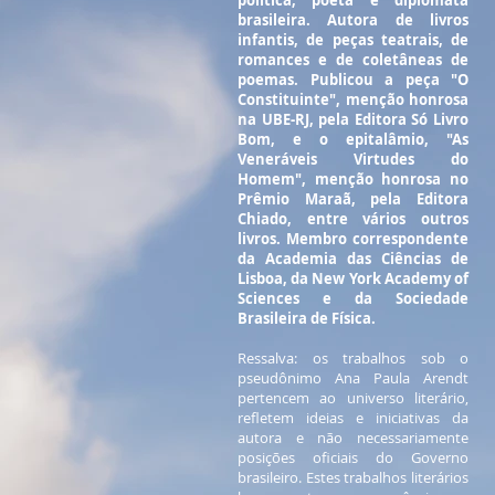
política, poeta e diplomata
brasileira. Autora de livros
infantis, de peças teatrais, de
romances e de coletâneas de
poemas. Publicou a peça "O
Constituinte", menção honrosa
na UBE-RJ, pela Editora Só Livro
Bom, e o epitalâmio, "As
Veneráveis Virtudes do
Homem", menção honrosa no
Prêmio Maraã, pela Editora
Chiado, entre vários outros
livros. Membro correspondente
da Academia das Ciências de
Lisboa, da New York Academy of
Sciences e da Sociedade
Brasileira de Física.
Ressalva: os trabalhos sob o
pseudônimo Ana Paula Arendt
pertencem ao universo literário,
refletem ideias e iniciativas da
autora e não necessariamente
posições oficiais do Governo
brasileiro. Estes trabalhos literários