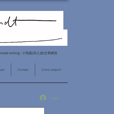
 Homemade writing - 小母親(诗人)的文學網頁
puan
Contato
Como adquirir
Login