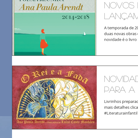
NOVOS 
lança
A temporada de 20
duas novas obras 
novidade é o livro 
Novidad
para a 
Livrinhos prepara
mais detalhes clica
#Literaturainfantil