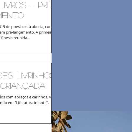
LIVROS - Pré-
mento
19 de poesia está aberta, com
em pré-lançamento. A primeira
"Poesia reunida...
es! Livrinhos
criançada!
dos com abraços e carinhos. Veja
ndo em "Literatura infantil".