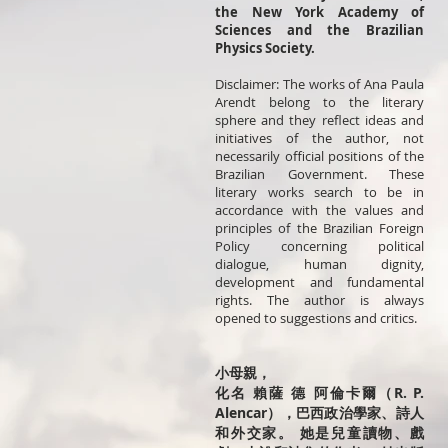
the New York Academy of
Sciences and the Brazilian
Physics Society.
Disclaimer: The works of Ana Paula
Arendt belong to the literary
sphere and they reflect ideas and
initiatives of the author, not
necessarily official positions of the
Brazilian Government. These
literary works search to be in
accordance with the values and
principles of the Brazilian Foreign
Policy concerning political
dialogue, human dignity,
development and fundamental
rights. The author is always
opened to suggestions and critics.
小母親，
化名 賴薩 德 阿倫卡爾（R. P.
Alencar），巴西政治學家、詩人
和外交家。 她是兒童讀物、戲