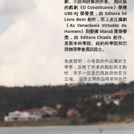
劇、小說和詩集的作者。 她出版
的戲劇《O Constituinte》榮獲
UBE-RJ 榮譽獎，由 Editora Só
Livro Bom 創作，而上皮丘腦劇
《As Veneráveis Virtudes do
Homem》則榮獲 Maraã 獎榮譽
獎，由 Editora Chiado 創作。
里斯本科學院、紐約科學院和巴
西物理學會通訊院士。
免責聲明：小母親的作品屬於文
學界，反映了作者的觀點和主動
性，而不一定是巴西政府的官方
立場。 這些文學作品尋求符合巴
西外交政策關於政治對話，人類
尊嚴，發展和基本權利的價值觀
和原則。 作者總是對建議和評論
家持開放態度。