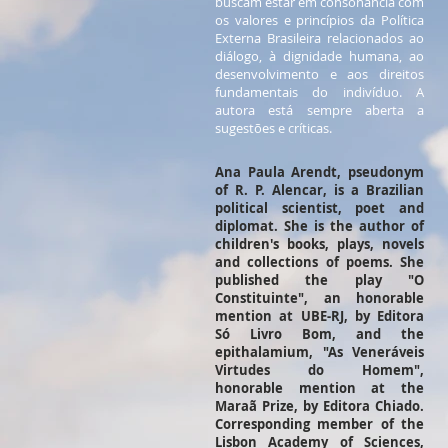
buscam estar em consonância com
os valores e princípios da Política
Externa Brasileira relacionados ao
diálogo, à dignidade humana, ao
desenvolvimento e aos direitos
fundamentais do indivíduo. A
autora está sempre aberta a
sugestões e críticas.
Ana Paula Arendt, pseudonym
of R. P. Alencar, is a Brazilian
political scientist, poet and
diplomat. She is the author of
children's books, plays, novels
and collections of poems. She
published the play "O
Constituinte", an honorable
mention at UBE-RJ, by Editora
Só Livro Bom, and the
epithalamium, "As Veneráveis
Virtudes do Homem",
honorable mention at the
Maraã Prize, by Editora Chiado.
Corresponding member of the
Lisbon Academy of Sciences,