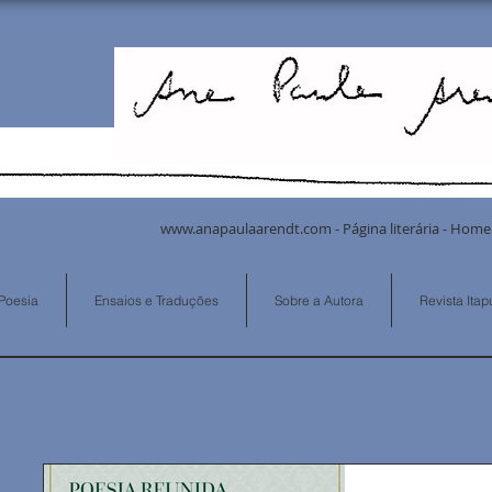
www.anapaulaarendt.com
- Página literária -
Poesia
Ensaios e Traduções
Sobre a Autora
Revista Ita