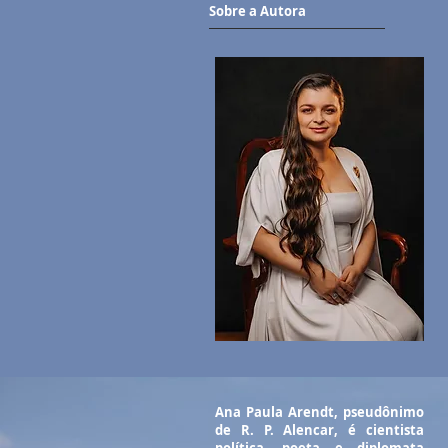
Sobre a Autora
Ana Paula Arendt, pseudônimo
de R. P. Alencar, é cientista