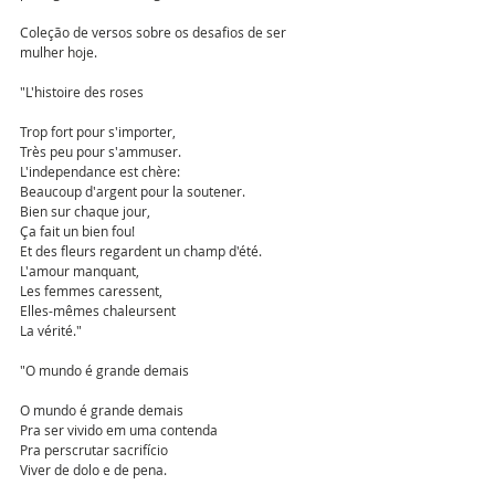
Coleção de versos sobre os desafios de ser 
mulher hoje. 
"L'histoire des roses
Trop fort pour s'importer,
Très peu pour s'ammuser.
L'independance est chère:
Beaucoup d'argent pour la soutener.
Bien sur chaque jour,
Ça fait un bien fou!
Et des fleurs regardent un champ d'été.
L'amour manquant,
Les femmes caressent,
Elles-mêmes chaleursent
La vérité."
"O mundo é grande demais
O mundo é grande demais
Pra ser vivido em uma contenda
Pra perscrutar sacrifício
Viver de dolo e de pena.