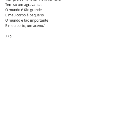
Tem só um agravante:
O mundo é tão grande
E meu corpo é pequeno
O mundo é tão importante
E meu porto, um aceno."
77p.