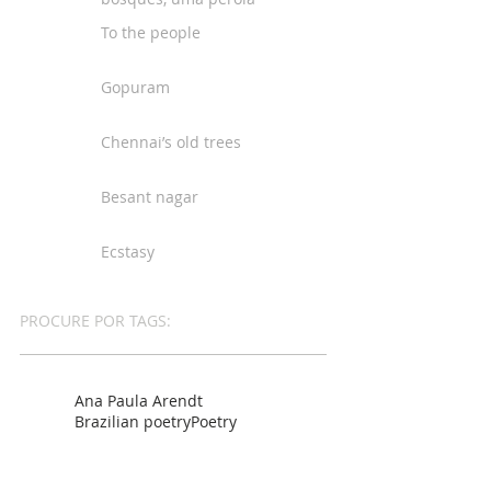
To the people
Gopuram
Chennai’s old trees
Besant nagar
Ecstasy
PROCURE POR TAGS:
Ana Paula Arendt
Brazilian poetry
Poetry