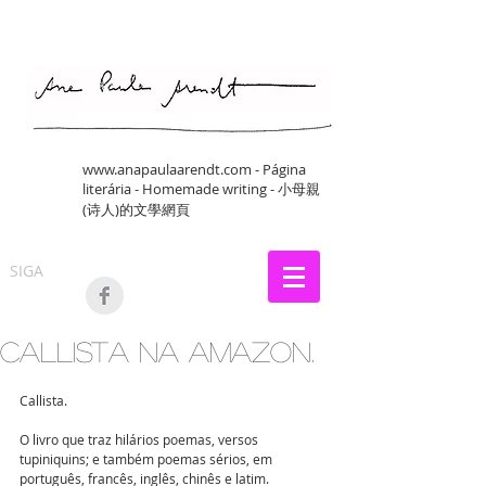
www.anapaulaarendt.com
- Página
literária - Homemade writing - 小母親
(诗人)的文學網頁
SIGA
Callista na Amazon.
Callista.
O livro que traz hilários poemas, versos 
tupiniquins; e também poemas sérios, em 
português, francês, inglês, chinês e latim.