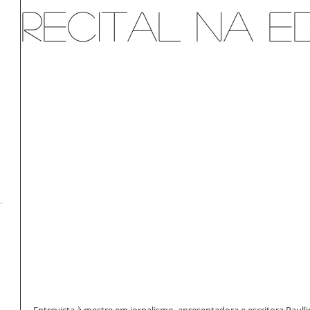
recital na E
Entrevista à mestre em jornalismo, apresentadora e escritora Paulli