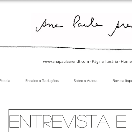
www.anapaulaarendt.com
- Página literária -
Poesia
Ensaios e Traduções
Sobre a Autora
Revista Ita
Entrevista e