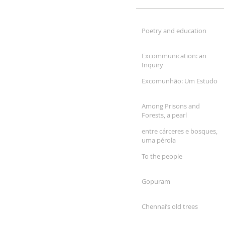
Poetry and education
Excommunication: an
Inquiry
Excomunhão: Um Estudo
Among Prisons and
Forests, a pearl
entre cárceres e bosques,
uma pérola
To the people
Gopuram
Chennai’s old trees