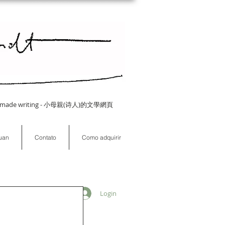
 Homemade writing - 小母親(诗人)的文學網頁
puan
Contato
Como adquirir
Login