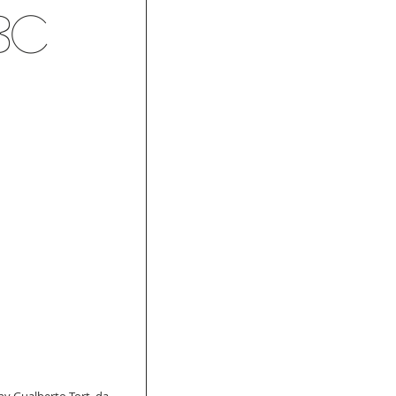
BC
ny Gualberto Tort, da 