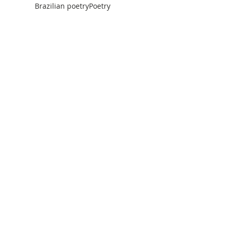
Brazilian poetry
Poetry