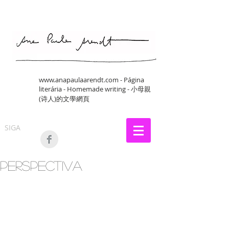
www.anapaulaarendt.com
- Página
literária - Homemade writing - 小母親
(诗人)的文學網頁
SIGA
perspectiva