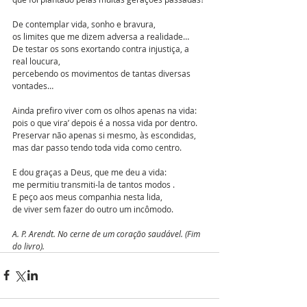
De contemplar vida, sonho e bravura,
os limites que me dizem adversa a realidade…
De testar os sons exortando contra injustiça, a 
real loucura,
percebendo os movimentos de tantas diversas 
vontades…
Ainda prefiro viver com os olhos apenas na vida:
pois o que vira’ depois é a nossa vida por dentro.
Preservar não apenas si mesmo, às escondidas,
mas dar passo tendo toda vida como centro.
E dou graças a Deus, que me deu a vida:
me permitiu transmiti-la de tantos modos .
E peço aos meus companhia nesta lida,
de viver sem fazer do outro um incômodo.
A. P. Arendt. No cerne de um coração saudável. (Fim 
do livro).