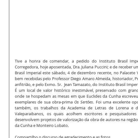
Tive a honra de comendar, a pedido do Instituto Brasil Impe
Corregedora, hoje aposentada, Dra. Juliana Puccini; e de receber 
Brasil Imperial este sábado, 4 de dezembro recente, no Palacete
bem recebidas pelo Professor Diego Amaro Almeida, historiador, Pr
anfitrião, e pelo Exmo. Sr.  Jean Tamazato, do Instituto Brasil Imperi
É um local de valor histórico inestimável, preservado com grande
onde se hospedam as mesas em que Euclides da Cunha escreveu e
exemplares de sua obra-prima 
Os Sertões
. Foi uma excelente op
também, os trabalhos da Academia de Letras de Lorena e do
Valeparaibanos, os quais acolhem escritores e pesquisadores 
desenvolvem projetos de valorização da obra de autores na região 
da Cunha e Monteiro Lobato.  
Compartilho o discurso de agradecimento e as fotos. 