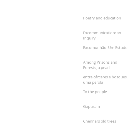
Poetry and education
Excommunication: an
Inquiry
Excomunhão: Um Estudo
Among Prisons and
Forests, a pearl
entre cárceres e bosques,
uma pérola
To the people
Gopuram
Chennai’s old trees