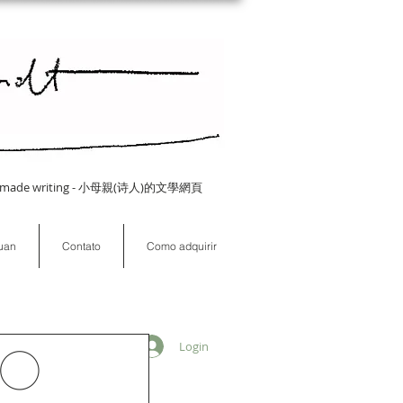
 Homemade writing - 小母親(诗人)的文學網頁
puan
Contato
Como adquirir
Login
no