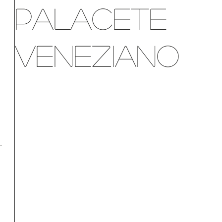
palacete
veneziano