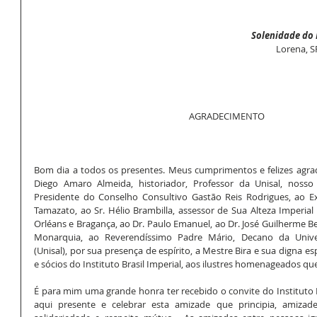
Solenidade do I
Lorena, S
AGRADECIMENTO 
Bom dia a todos os presentes. Meus cumprimentos e felizes agra
Diego Amaro Almeida, historiador, Professor da Unisal, nosso a
Presidente do Conselho Consultivo Gastão Reis Rodrigues, ao Ex
Tamazato, ao Sr. Hélio Brambilla, assessor de Sua Alteza Imperial
Orléans e Bragança, ao Dr. Paulo Emanuel, ao Dr. José Guilherme Be
Monarquia, ao Reverendíssimo Padre Mário, Decano da Univer
(Unisal), por sua presença de espírito, a Mestre Bira e sua digna es
e sócios do Instituto Brasil Imperial, aos ilustres homenageados
É para mim uma grande honra ter recebido o convite do Instituto Br
aqui presente e celebrar esta amizade que principia, amizad