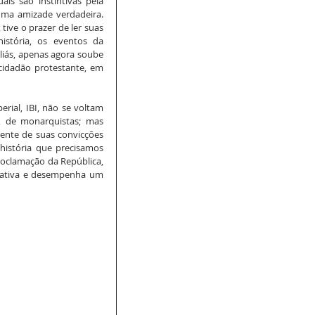
is são instintivas pela 
uma amizade verdadeira. 
ive o prazer de ler suas 
stória, os eventos da 
liás, apenas agora soube 
cidadão protestante, em 
rial, IBI, não se voltam 
, de monarquistas; mas 
nte de suas convicções 
história que precisamos 
oclamação da República, 
cativa e desempenha um 