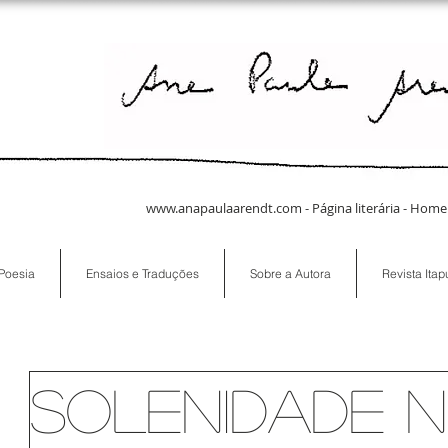
www.anapaulaarendt.com
- Página literária -
Poesia
Ensaios e Traduções
Sobre a Autora
Revista Ita
solenidade 