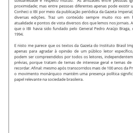
solidariedade e respeito mútuo.  As amizades entre pessoas igua
proximidade; mas entre pessoas diferentes apenas pode existir 
Conheci o IBI por meio da publicação periódica da Gazeta Imperial, t
diversas edições. Traz um conteúdo sempre muito rico em hi
atualidade e pontos de vista diversos dos que lemos nos jornais. A
que o IBI havia sido fundado pelo General Pedro Araújo Braga, 
1994. 
E nisto me parece que os textos da Gazeta do Instituto Brasil Impe
apenas para agradar à opinião de um público leitor específico
podem ser compreendidos por todos os leitores, independenteme
prévias, porque tratam de temas de interesse geral e temas de 
recordar. Afinal: mesmo após transcorridos mais de 100 anos da Pr
o movimento monárquico mantém uma presença política signifi
papel relevante na sociedade brasileira.