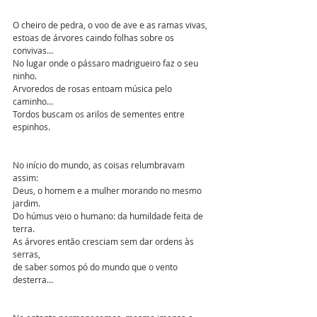
O cheiro de pedra, o voo de ave e as ramas vivas,
estoas de árvores caindo folhas sobre os 
convivas…
No lugar onde o pássaro madrigueiro faz o seu 
ninho. 
Arvoredos de rosas entoam música pelo 
caminho…
Tordos buscam os arilos de sementes entre 
espinhos. 
No início do mundo, as coisas relumbravam 
assim: 
Deus, o homem e a mulher morando no mesmo 
jardim.  
Do húmus veio o humano: da humildade feita de 
terra.
As árvores então cresciam sem dar ordens às 
serras,
de saber somos pó do mundo que o vento 
desterra… 