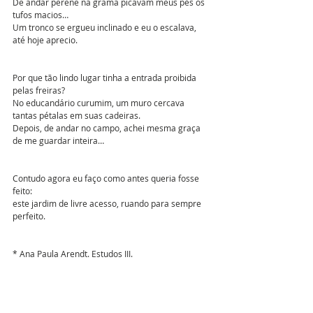
De andar perene na grama picavam meus pés os 
tufos macios… 
Um tronco se ergueu inclinado e eu o escalava, 
até hoje aprecio. 
Por que tão lindo lugar tinha a entrada proibida 
pelas freiras?
No educandário curumim, um muro cercava 
tantas pétalas em suas cadeiras.
Depois, de andar no campo, achei mesma graça 
de me guardar inteira… 
Contudo agora eu faço como antes queria fosse 
feito:
este jardim de livre acesso, ruando para sempre 
perfeito.
* Ana Paula Arendt. Estudos III. 