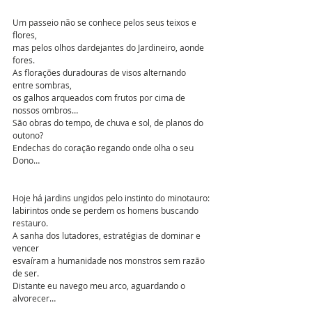
Um passeio não se conhece pelos seus teixos e 
flores, 
mas pelos olhos dardejantes do Jardineiro, aonde 
fores. 
As florações duradouras de visos alternando 
entre sombras,
os galhos arqueados com frutos por cima de 
nossos ombros…
São obras do tempo, de chuva e sol, de planos do 
outono? 
Endechas do coração regando onde olha o seu 
Dono… 
Hoje há jardins ungidos pelo instinto do minotauro:
labirintos onde se perdem os homens buscando 
restauro.
A sanha dos lutadores, estratégias de dominar e 
vencer 
esvaíram a humanidade nos monstros sem razão 
de ser. 
Distante eu navego meu arco, aguardando o 
alvorecer…  