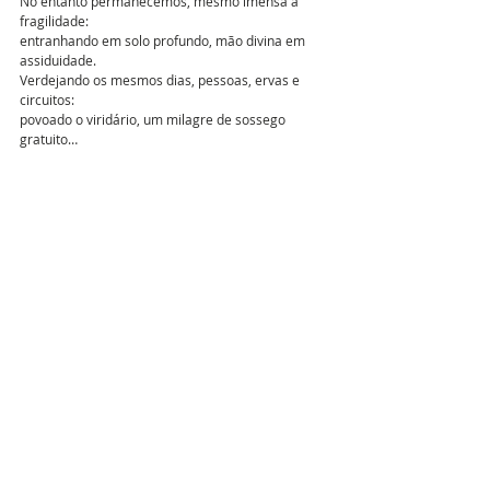
No entanto permanecemos, mesmo imensa a 
fragilidade: 
entranhando em solo profundo, mão divina em 
assiduidade. 
Verdejando os mesmos dias, pessoas, ervas e 
circuitos: 
povoado o viridário, um milagre de sossego 
gratuito…