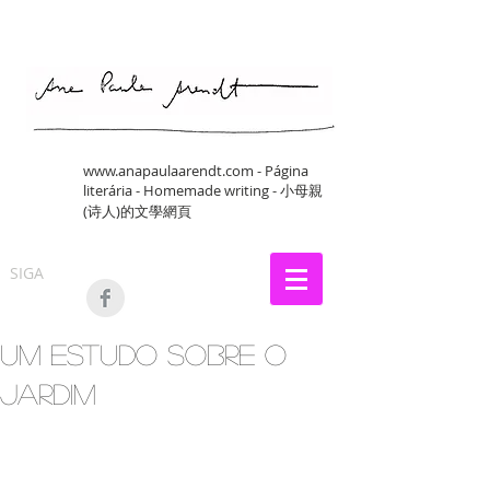
www.anapaulaarendt.com
- Página
literária - Homemade writing - 小母親
(诗人)的文學網頁
SIGA
Um estudo sobre o
jardim