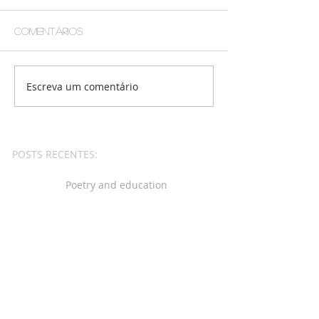
Comentários
Escreva um comentário
POSTS RECENTES:
Poetry and education
Excommunication: an
Inquiry
Excomunhão: Um
Estudo
Among Prisons and
Forests, a pearl