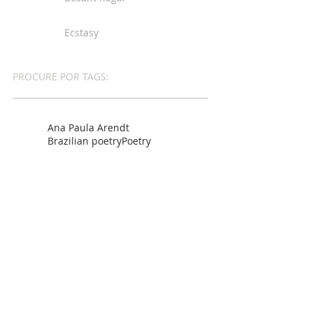
Ecstasy
PROCURE POR TAGS:
Ana Paula Arendt
Brazilian poetry
Poetry