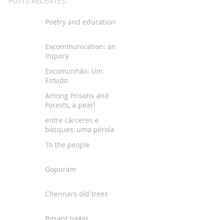
POSTS RECENTES:
Poetry and education
Excommunication: an
Inquiry
Excomunhão: Um
Estudo
Among Prisons and
Forests, a pearl
entre cárceres e
bosques, uma pérola
To the people
Gopuram
Chennai’s old trees
Besant nagar