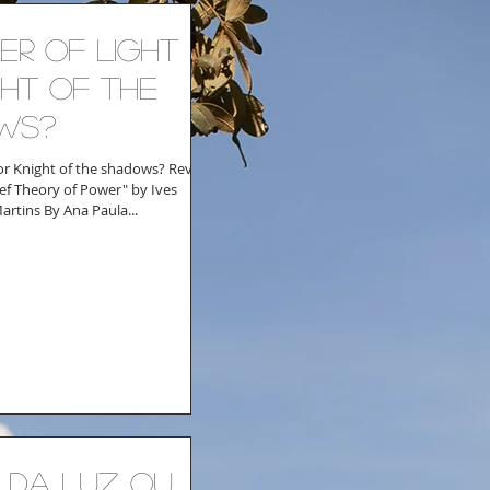
er of light
ght of the
ws?
 or Knight of the shadows? Review
ief Theory of Power" by Ives
artins By Ana Paula...
 da luz ou