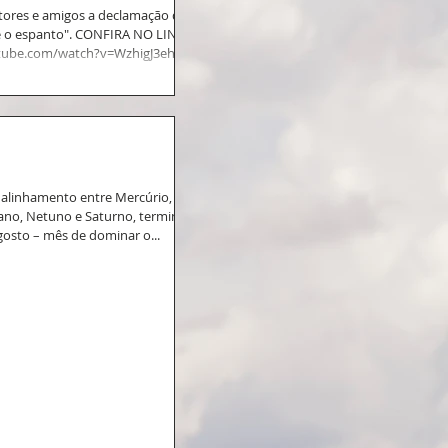
itores e amigos a declamação do
 o espanto". CONFIRA NO LINK:
ube.com/watch?v=WzhigJ3ehFI...
 alinhamento entre Mercúrio,
rano, Netuno e Saturno, termina o
gosto – mês de dominar o...