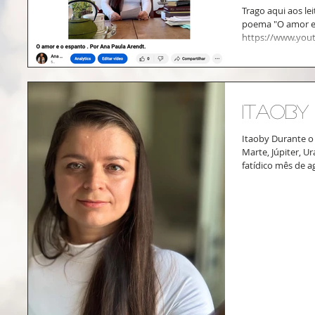
Trago aqui aos le
poema "O amor e
https://www.yout
Itaoby
Itaoby Durante o
Marte, Júpiter, U
fatídico mês de a