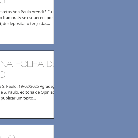
stetas Ana Paula Arendt* Eu
E o Itamaraty se esqueceu, por
, de depositar o terço das...
 na folha de
lo
e S. Paulo, 19/02/2025 Agradeço à
e S. Paulo, editoria de Opinião,
 publicar um texto...
fio