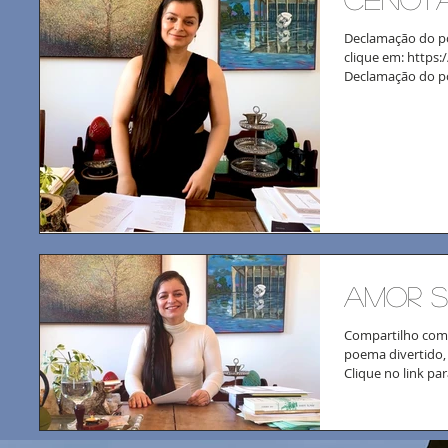
Declamação do po
clique em: https
Declamação do p
Arendt...
Amor s
Compartilho com 
poema divertido,
Clique no link para 