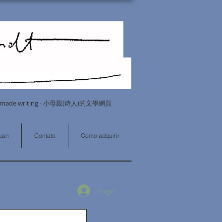
 Homemade writing - 小母親(诗人)的文學網頁
puan
Contato
Como adquirir
Login