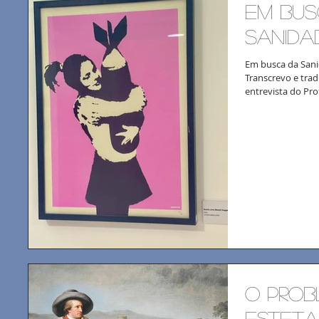
em bus
Sanida
Em busca da Sani
Transcrevo e trad
entrevista do Pro
o prob
esteta