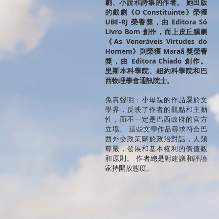
劇、小說和詩集的作者。 她出版
的戲劇《O Constituinte》榮獲
UBE-RJ 榮譽獎，由 Editora Só
Livro Bom 創作，而上皮丘腦劇
《As Veneráveis Virtudes do
Homem》則榮獲 Maraã 獎榮譽
獎，由 Editora Chiado 創作。
里斯本科學院、紐約科學院和巴
西物理學會通訊院士。
免責聲明：小母親的作品屬於文
學界，反映了作者的觀點和主動
性，而不一定是巴西政府的官方
立場。 這些文學作品尋求符合巴
西外交政策關於政治對話，人類
尊嚴，發展和基本權利的價值觀
和原則。 作者總是對建議和評論
家持開放態度。