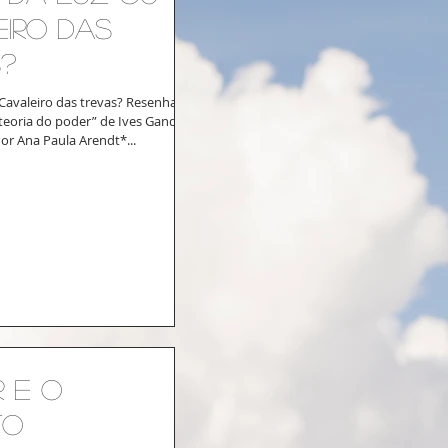
iro das
?
 Cavaleiro das trevas? Resenha do
teoria do poder” de Ives Gandra
Por Ana Paula Arendt*...
 e o
to