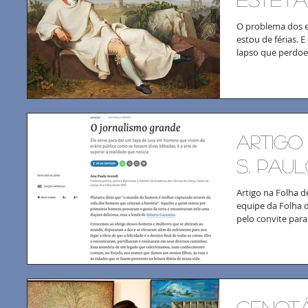
O problema dos e
estou de férias. 
lapso que perdoei
artigo
s. pau
Artigo na Folha d
equipe da Folha d
pelo convite para
Cenotá