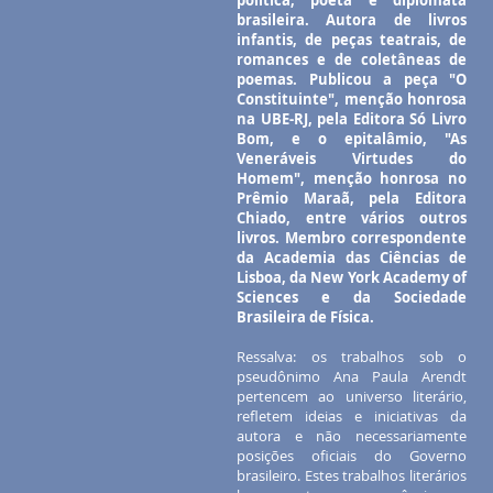
política, poeta e diplomata
brasileira. Autora de livros
infantis, de peças teatrais, de
romances e de coletâneas de
poemas. Publicou a peça "O
Constituinte", menção honrosa
na UBE-RJ, pela Editora Só Livro
Bom, e o epitalâmio, "As
Veneráveis Virtudes do
Homem", menção honrosa no
Prêmio Maraã, pela Editora
Chiado, entre vários outros
livros. Membro correspondente
da Academia das Ciências de
Lisboa, da New York Academy of
Sciences e da Sociedade
Brasileira de Física.
Ressalva: os trabalhos sob o
pseudônimo Ana Paula Arendt
pertencem ao universo literário,
refletem ideias e iniciativas da
autora e não necessariamente
posições oficiais do Governo
brasileiro. Estes trabalhos literários