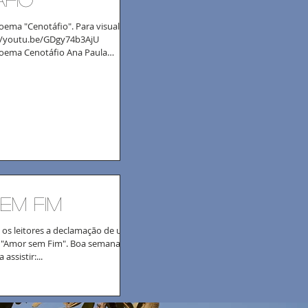
ema "Cenotáfio". Para visualizar,
://youtu.be/GDgy74b3AjU
oema Cenotáfio Ana Paula
em fim
os leitores a declamação de um
 "Amor sem Fim". Boa semana!
assistir:...