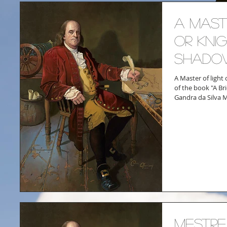
A Mast
or Kni
shado
A Master of light
of the book "A Br
Gandra da Silva M
Mestre