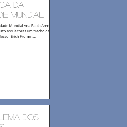
ca da
de Mundial
dade Mundial Ana Paula Arendt*
uzo aos leitores um trecho de
fessor Erich Fromm,...
lema dos
s