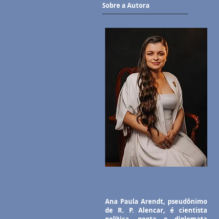
Sobre a Autora
Ana Paula Arendt, pseudônimo
de R. P. Alencar, é cientista