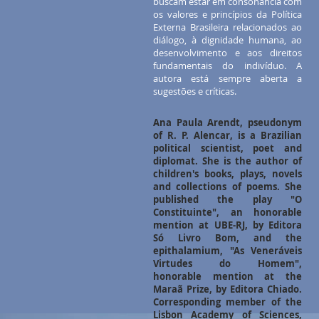
buscam estar em consonância com
os valores e princípios da Política
Externa Brasileira relacionados ao
diálogo, à dignidade humana, ao
desenvolvimento e aos direitos
fundamentais do indivíduo. A
autora está sempre aberta a
sugestões e críticas.
Ana Paula Arendt, pseudonym
of R. P. Alencar, is a Brazilian
political scientist, poet and
diplomat. She is the author of
children's books, plays, novels
and collections of poems. She
published the play "O
Constituinte", an honorable
mention at UBE-RJ, by Editora
Só Livro Bom, and the
epithalamium, "As Veneráveis
Virtudes do Homem",
honorable mention at the
Maraã Prize, by Editora Chiado.
Corresponding member of the
Lisbon Academy of Sciences,