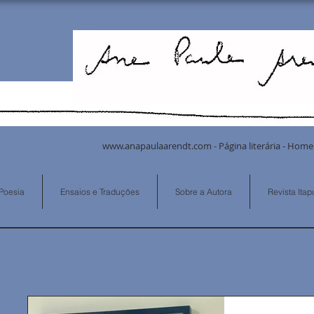
www.anapaulaarendt.com
- Página literária -
Poesia
Ensaios e Traduções
Sobre a Autora
Revista Ita