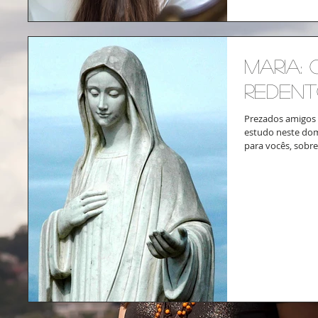
Maria:
redent
Prezados amigos 
estudo neste do
para vocês, sobre
e...