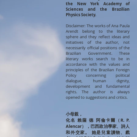
the New York Academy of
Sciences and the Brazilian
Physics Society.
Disclaimer: The works of Ana Paula
Arendt belong to the literary
sphere and they reflect ideas and
initiatives of the author, not
necessarily official positions of the
Brazilian Government. These
literary works search to be in
accordance with the values and
principles of the Brazilian Foreign
Policy concerning political
dialogue, human dignity,
development and fundamental
rights. The author is always
opened to suggestions and critics.
小母親，
化名 賴薩 德 阿倫卡爾（R. P.
Alencar），巴西政治學家、詩人
和外交家。 她是兒童讀物、戲