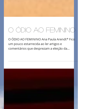
O Ódio ao Feminino
O ÓDIO AO FEMININO Ana Paula Arendt* ​Fico
um pouco estarrecida ao ler artigos e
comentários que desprezam a eleição da
deputada federal Érika Hilton para presidir a
Comissão dos Direitos da Mulher na nossa
Câmara baixa. A reclamação de que uma mulher
trans não poderia defender os direitos das
mulheres é muito fraca. Ou não vimos na ONU,
há alguns anos, uma campanha internacional —
“He for She”? Foi uma iniciativa muito apreciada