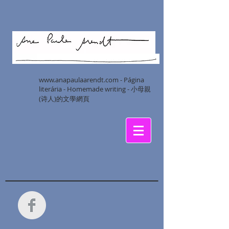
www.anapaulaarendt.com
- Página
literária - Homemade writing - 小母親
(诗人)的文學網頁